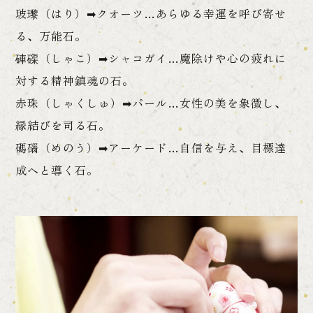
玻瓈（はり）➡クオーツ…あらゆる幸運を呼び寄せ
る、万能石。
硨磲（しゃこ）➡シャコガイ…魔除けや心の疲れに
対する精神鎮魂の石。
赤珠（しゃくしゅ）➡パール…女性の美を象徴し、
縁結びを司る石。
碼碯（めのう）➡アーケード…自信を与え、目標達
成へと導く石。