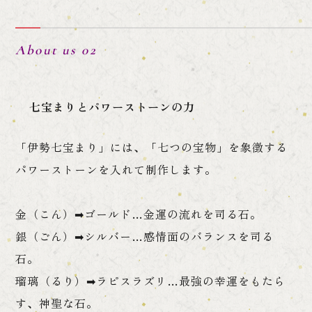
About us 02
七宝まりとパワーストーンの力
「伊勢七宝まり」には、「七つの宝物」を象徴する
パワーストーンを入れて制作します。
金（こん）➡ゴールド…金運の流れを司る石。
銀（ごん）➡シルバー…感情面のバランスを司る
石。
瑠璃（るり）➡ラピスラズリ…最強の幸運をもたら
す、神聖な石。