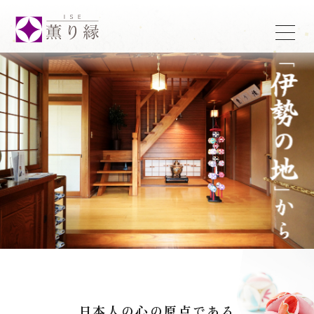
t
o
g
g
l
e
n
a
v
i
g
a
t
i
o
n
日本人の心の原点である